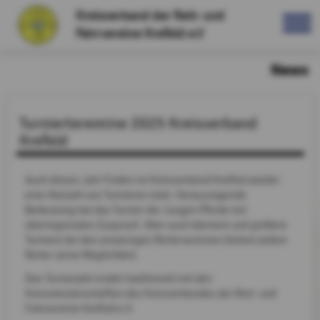
Kreisverband der Reit- und
Fahrvereine Krefeld e.V
News
Turnierteremine 2025 Kreisverband
Krefeld
Auch dieses Jahr finden im Kreisverband Krefeld wieder
eine Vielzahl von Turnieren statt. Herausragende
Bedeutung hat das Turnier der Jungen Pferde mit
überregionalen Zuspruch. Aber auch kleinere und größere
Turniere bei den ansässigen Reitervereinen bietem jedem
Reiter seine Möglichkeit.
Das Turnierjahr endet traditionell mit den
Kreismeisterschaften des Kreisverbandes der Reit- und
Fahrvereine Krefeld e.V.